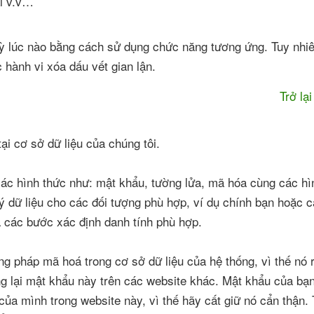
ại v.v…
 kỳ lúc nào bằng cách sử dụng chức năng tương ứng. Tuy nhi
c hành vi xóa dấu vết gian lận.
Trở lạ
ại cơ sở dữ liệu của chúng tôi.
các hình thức như: mật khẩu, tường lửa, mã hóa cùng các hì
lý dữ liệu cho các đối tượng phù hợp, ví dụ chính bạn hoặc 
a các bước xác định danh tính phù hợp.
 pháp mã hoá trong cơ sở dữ liệu của hệ thống, vì thế nó r
g lại mật khẩu này trên các website khác. Mật khẩu của bạn
của mình trong website này, vì thế hãy cất giữ nó cẩn thận.