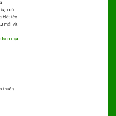
ủa
 bạn có
 biết tên
ẩu mới và
i danh mục
a thuận