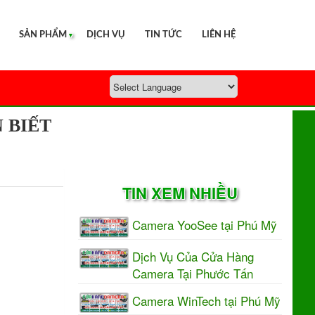
SẢN PHẨM
▼
DỊCH VỤ
TIN TỨC
LIÊN HỆ
 BIẾT
TIN XEM NHIỀU
Camera YooSee tại Phú Mỹ
Dịch Vụ Của Cửa Hàng
Camera Tại Phước Tấn
Camera WinTech tại Phú Mỹ