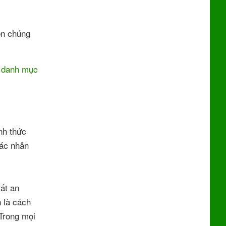
ên chúng
i danh mục
nh thức
các nhân
ất an
 là cách
 Trong mọi