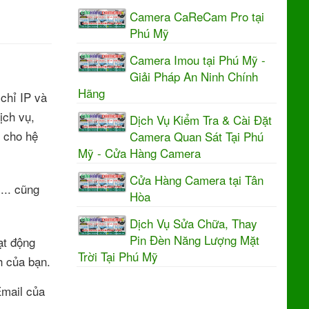
Camera CaReCam Pro tại
Phú Mỹ
Camera Imou tại Phú Mỹ -
Giải Pháp An Ninh Chính
Hãng
chỉ IP và
ịch vụ,
Dịch Vụ Kiểm Tra & Cài Đặt
n cho hệ
Camera Quan Sát Tại Phú
Mỹ - Cửa Hàng Camera
Cửa Hàng Camera tại Tân
... cũng
Hòa
Dịch Vụ Sửa Chữa, Thay
Pin Đèn Năng Lượng Mặt
ạt động
Trời Tại Phú Mỹ
h của bạn.
Email của