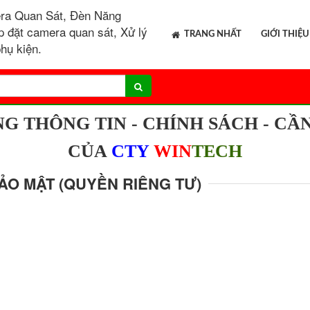
ra Quan Sát, Đèn Năng
p đặt camera quan sát, Xử lý
TRANG NHẤT
GIỚI THIỆU
hụ kiện.
G THÔNG TIN - CHÍNH SÁCH - CẦN
CỦA
CTY
WIN
TECH
ẢO MẬT (QUYỀN RIÊNG TƯ)