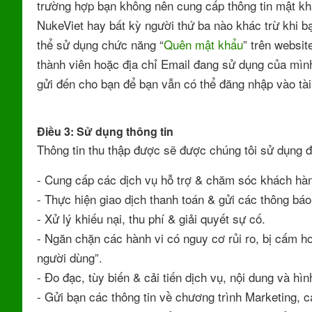
trường hợp bạn không nên cung cấp thông tin mật khẩ
NukeViet hay bất kỳ người thứ ba nào khác trừ khi bạ
thể sử dụng chức năng “
Quên mật khẩu
” trên websit
thành viên hoặc địa chỉ Email đang sử dụng của mình
gửi đến cho bạn để bạn vẫn có thể đăng nhập vào tà
Điều 3: Sử dụng thông tin
Thông tin thu thập được sẽ được chúng tôi sử dụng đ
- Cung cấp các dịch vụ hỗ trợ & chăm sóc khách hà
- Thực hiện giao dịch thanh toán & gửi các thông báo 
- Xử lý khiếu nại, thu phí & giải quyết sự cố.
- Ngăn chặn các hành vi có nguy cơ rủi ro, bị cấm 
người dùng”.
- Đo đạc, tùy biến & cải tiến dịch vụ, nội dung và hì
- Gửi bạn các thông tin về chương trình Marketing, 