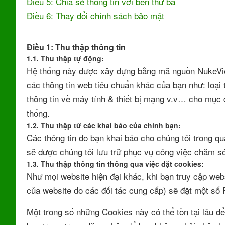
Điều 5: Chia sẻ thông tin với bên thứ ba
Điều 6: Thay đổi chính sách bảo mật
Điều 1: Thu thập thông tin
1.1. Thu thập tự động:
Hệ thống này được xây dựng bằng mã nguồn NukeViet.
các thông tin web tiêu chuẩn khác của bạn như: loại t
thông tin về máy tính & thiết bị mạng v.v… cho mục 
thống.
1.2. Thu thập từ các khai báo của chính bạn:
Các thông tin do bạn khai báo cho chúng tôi trong quá
sẽ được chúng tôi lưu trữ phục vụ công việc chăm s
1.3. Thu thập thông tin thông qua việc đặt cookies:
Như mọi website hiện đại khác, khi bạn truy cập web
của website do các đối tác cung cấp) sẽ đặt một số F
Một trong số những Cookies này có thể tồn tại lâu để