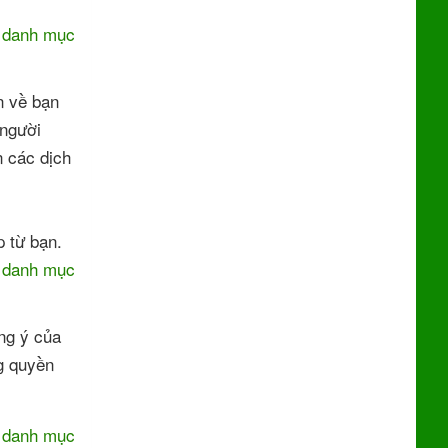
i danh mục
n về bạn
 người
n các dịch
p từ bạn.
i danh mục
ồng ý của
ng quyền
i danh mục