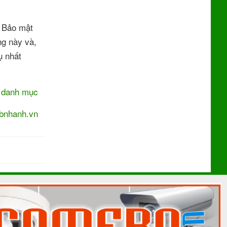
h Bảo mật
ng này và,
ụ nhất
i danh mục
bnhanh.vn